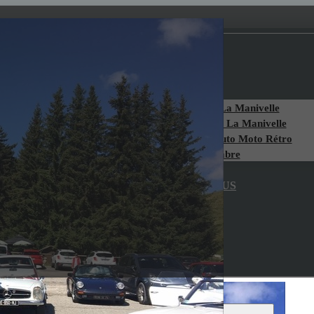
ACCUEIL
LE CLUB
A propos de La Manivelle
Historique de La Manivelle
Chambéry Auto Moto Rétro
Devenir Membre
AGENDA
COMPTES-RENDUS
CONTACT
Accueil