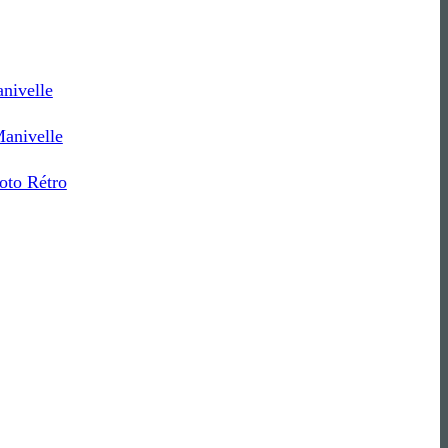
nivelle
Manivelle
to Rétro