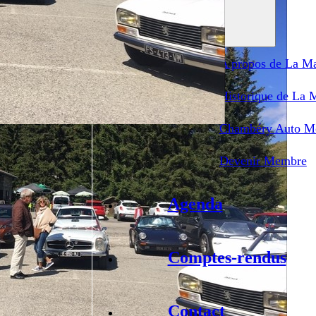
Le club
A propos de La Ma
Historique de La 
Chambéry Auto Mo
Devenir Membre
Agenda
Comptes-rendus
Contact