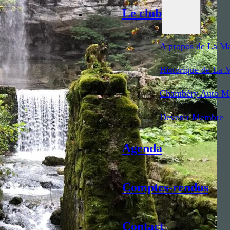
Le club
A propos de La Ma
Historique de La 
Chambéry Auto Mo
Devenir Membre
Agenda
Comptes-rendus
Contact