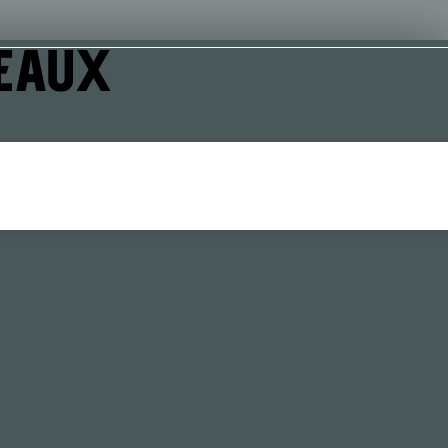
’EAUX