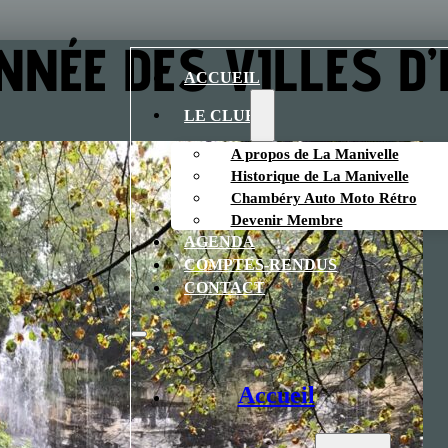
NÉE DES VILLES D
ACCUEIL
LE CLUB
A propos de La Manivelle
Historique de La Manivelle
Chambéry Auto Moto Rétro
Devenir Membre
AGENDA
COMPTES-RENDUS
CONTACT
Accueil