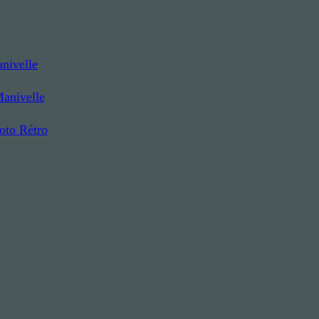
nivelle
Manivelle
to Rétro